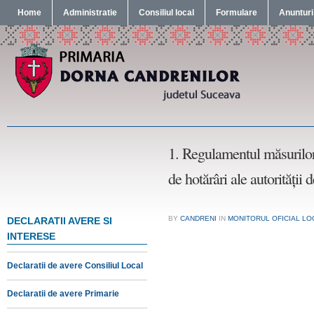
Home
Administratie
Consiliul local
Formulare
Anunturi
1. Regulamentul măsurilor 
de hotărâri ale autorității 
BY
CANDRENI
IN
MONITORUL OFICIAL LO
DECLARATII AVERE SI
INTERESE
Declaratii de avere Consiliul Local
Declaratii de avere Primarie