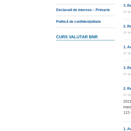
3. R
Declaratii de interese – Primarie
27 I
Politică de confidențialitate
2. R
27 I
CURS VALUTAR BNR
1. A
27 I
3. R
27 I
2. R
27 I
2021
impo
122-
1. A