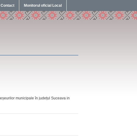
Contact
Monitorul oficial Local
 deșeurilor municipale în județul Suceava in