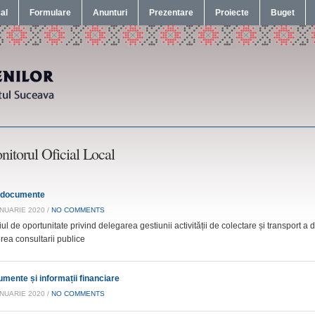
cal
Formulare
Anunturi
Prezentare
Proiecte
Buget
itorul Oficial Local
 documente
ANUARIE 2020 /
NO COMMENTS
ul de oportunitate privind delegarea gestiunii activității de colectare și transport a
rea consultarii publice
mente și informații financiare
ANUARIE 2020 /
NO COMMENTS