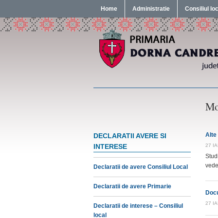
Home
Administratie
Consiliul lo
Mon
Alte
DECLARATII AVERE SI
INTERESE
27 I
Studi
vede
Declaratii de avere Consiliul Local
Declaratii de avere Primarie
Docu
27 I
Declaratii de interese – Consiliul
local