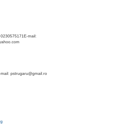
 0230575171E-mail:
yahoo.com
mail: pstrugaru@gmail.ro
rg