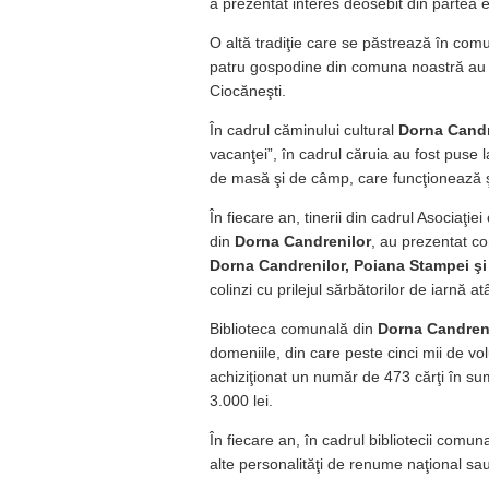
a prezentat interes deosebit din partea el
O altă tradiţie care se păstrează în com
patru gospodine din comuna noastră au p
Ciocăneşti.
În cadrul căminului cultural
Dorna Candr
vacanţei”, în cadrul căruia au fost puse l
de masă şi de câmp, care funcţionează ş
În fiecare an, tinerii din cadrul Asociaţie
din
Dorna Candrenilor
, au prezentat co
Dorna Candrenilor, Poiana Stampei ş
colinzi cu prilejul sărbătorilor de iarnă 
Biblioteca comunală din
Dorna Candren
domeniile, din care peste cinci mii de vol
achiziţionat un număr de 473 cărţi în su
3.000 lei.
În fiecare an, în cadrul bibliotecii comu
alte personalităţi de renume naţional sau i