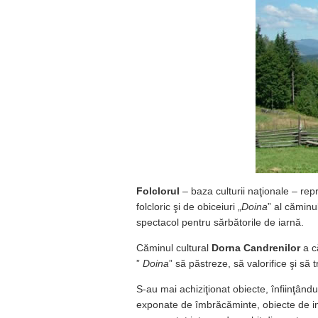
Folclorul
– baza culturii naţionale – repr
folcloric şi de obiceiuri „
Doina
” al căminu
spectacol pentru sărbătorile de iarnă.
Căminul cultural
Dorna Candrenilor
a că
”
Doina
” să păstreze, să valorifice şi să tr
S-au mai achiziţionat obiecte, înfiinţân
exponate de îmbrăcăminte, obiecte de in