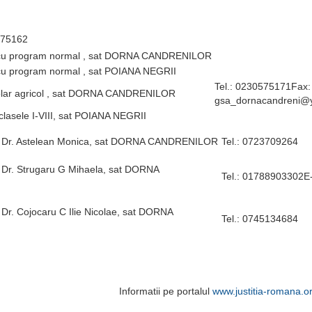
575162
 cu program normal , sat DORNA CANDRENILOR
 cu program normal , sat POIANA NEGRII
Tel.: 0230575171Fax:
olar agricol , sat DORNA CANDRENILOR
gsa_dornacandreni@
clasele I-VIII, sat POIANA NEGRII
– Dr. Astelean Monica, sat DORNA CANDRENILOR
Tel.: 0723709264
 Dr. Strugaru G Mihaela, sat DORNA
Tel.: 01788903302E-
 Dr. Cojocaru C Ilie Nicolae, sat DORNA
Tel.: 0745134684
Informatii pe portalul
www.justitia-romana.o