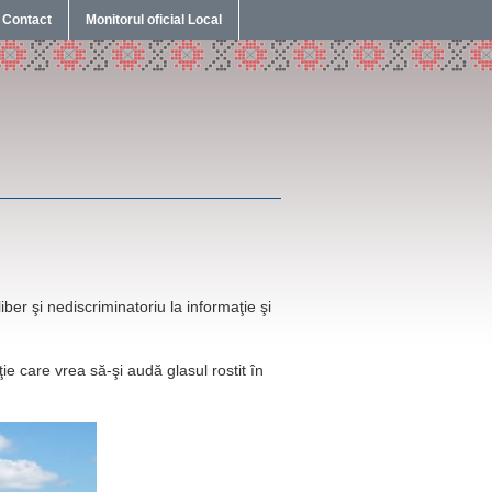
Contact
Monitorul oficial Local
ber şi nediscriminatoriu la informaţie şi
ie care vrea să-şi audă glasul rostit în