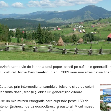
ezintă cartea vie de istorie a unui popor, scrisă pe sufletele generaţiil
lui cultural
Dorna Candrenilor
, în anul 2009 s-au mai atras câţiva tine
utat ca, prin intermediul ansamblului folcloric şi de obiceiuri
ansmită datini, tradiţii şi obiceiuri generaţiilor viitoare.
du-se un mic muzeu etnografic care cuprinde peste 150 de
terior ţărănesc, de uz gospodăresc şi pastoral. Micul muzeu