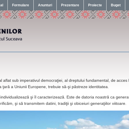
cal
Formulare
Anunturi
Prezentare
Proiecte
Buget
l aflat sub imperativul democraţiei, al dreptului fundamental, de acces li
ca ţară a Uniunii Europene, trebuie să-şi păstreze identitatea.
 individualizează şi îl caracterizează. Este de datoria noastră ca generaţ
ficăm, şi să transmitem datini, tradiţii şi obiceiuri generaţiilor viitoare.