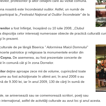
evilor, profesorilor şi altor cetăţeni care au vizitat comuna.
una noastră este încondeiatul ouălor. Astfel, un număr de
articipat la
„Festivalul Naţional al Ouălor Încondeiate”
de la
enilor
a fost înfiinţat, începând cu 10 iulie 2008, „Clubul
a dispoziţia celor interesaţi numeroase obiecte de practică culturală cum 
i în prezent.
i culturale de pe lângă Biserica
” Adormirea Maicii Domnului”
ncerte patriotice şi religioase la monumentele eroilor din
i Coşna.
De asemenea, au fost prezentate concerte de
atât în comună cât şi în zona Dornelor.
ilor
deţine aproape zece mii de volume, cuprinzând toate
ume au fost achiziţionate în ultimii ani; în anul 2008 s-au
mă de 9.300 lei, iar în anul 2009, 130 de cărţi în sumă de
nale, se aniversează sau se comemorează scriitori, poeţi sau
nternaţional, astfel de activităţi culturale au avut loc şi anul acesta.