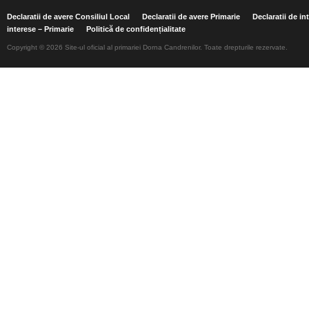
Declaratii de avere Consiliul Local
Declaratii de avere Primarie
Declaratii de in
interese – Primarie
Politică de confidențialitate
Copyright © 2026 Site-ul oficial al primariei Dorna Candrenilor. Toate drepturile rezervate.