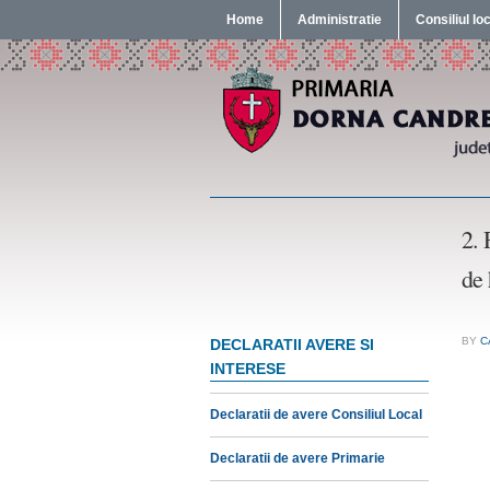
Home
Administratie
Consiliul lo
2. 
de 
BY
C
DECLARATII AVERE SI
INTERESE
Declaratii de avere Consiliul Local
Declaratii de avere Primarie