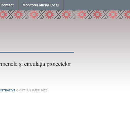
Contact
Monitorul oficial Local
enele și circulația proiectelor
ISTRATIVE
ON
27 IANUARIE 2020