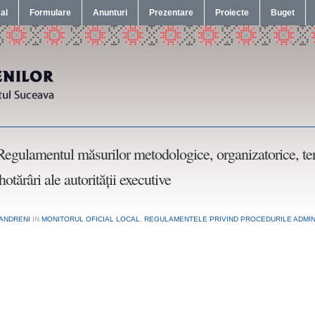
cal
Formulare
Anunturi
Prezentare
Proiecte
Buget
Regulamentul măsurilor metodologice, organizatorice, term
hotărâri ale autorității executive
ANDRENI
IN
MONITORUL OFICIAL LOCAL
,
REGULAMENTELE PRIVIND PROCEDURILE ADMIN