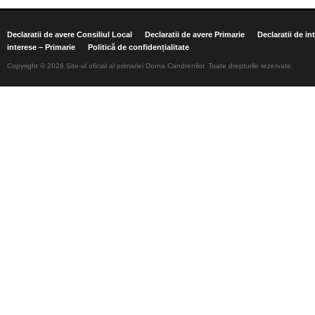
Declaratii de avere Consiliul Local
Declaratii de avere Primarie
Declaratii de in
interese – Primarie
Politică de confidențialitate
Copyright © 2026 Site-ul oficial al primariei Dorna Candrenilor. Toate drepturile rezervate.