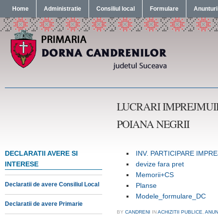
Home
Administratie
Consiliul local
Formulare
Anunturi
LUCRARI IMPREJMUI
POIANA NEGRII
DECLARATII AVERE SI
INV. PARTICIPARE IMPR
INTERESE
devize fara pret
Memorii+CS
Declaratii de avere Consiliul Local
Planse
Modele_formulare_DC
Declaratii de avere Primarie
BY
CANDRENI
IN
ACHIZITII PUBLICE
,
ANUN