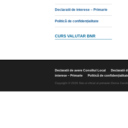
Declaratii de interese – Primarie
Politică de confidențialitate
CURS VALUTAR BNR
Declaratii de avere Consiliul Local
Declaratii 
interese – Primarie
Politică de confidențialitat
Copyright © 2026 Site-ul oficial al primariei Dorna Candr