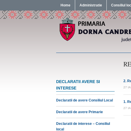
Home
Administratie
Consiliul lo
RE
2. R
DECLARATII AVERE SI
INTERESE
27 I
Declaratii de avere Consiliul Local
1. R
27 I
Declaratii de avere Primarie
Declaratii de interese – Consiliul
local