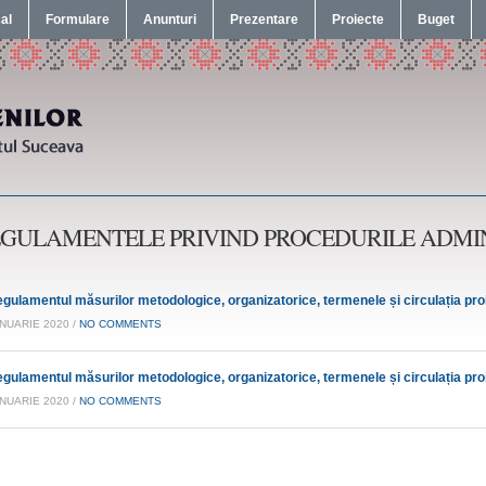
cal
Formulare
Anunturi
Prezentare
Proiecte
Buget
GULAMENTELE PRIVIND PROCEDURILE ADMI
egulamentul măsurilor metodologice, organizatorice, termenele și circulația proie
ANUARIE 2020 /
NO COMMENTS
egulamentul măsurilor metodologice, organizatorice, termenele și circulația proie
ANUARIE 2020 /
NO COMMENTS