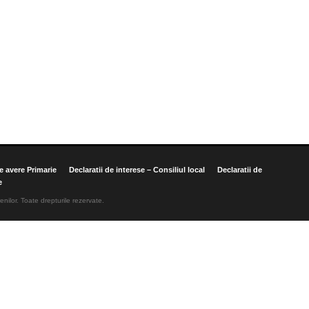
de avere Primarie
Declaratii de interese – Consiliul local
Declaratii de
e
enilor. Toate drepturile rezervate.