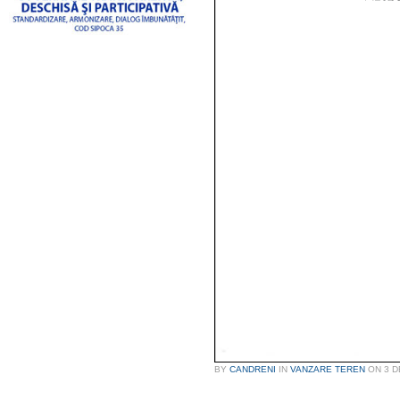
BY
CANDRENI
IN
VANZARE TEREN
ON
3 D