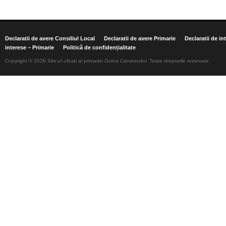
Declaratii de avere Consiliul Local
Declaratii de avere Primarie
Declaratii de in
interese – Primarie
Politică de confidențialitate
Copyright © 2026 Site-ul oficial al primariei Dorna Candrenilor. Toate drepturile rezervate.