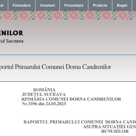
cal
Formulare
Anunturi
Prezentare
Proiecte
Buget
portul Primarului Comunei Dorna Candrenilor