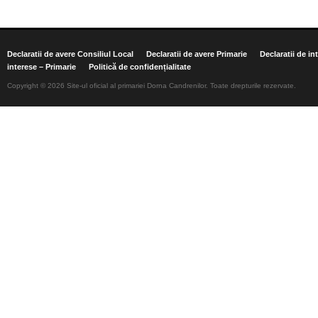
Declaratii de avere Consiliul Local
Declaratii de avere Primarie
Declaratii de in
interese – Primarie
Politică de confidențialitate
Copyright © 2026 Site-ul oficial al primariei Dorna Candrenilor. Toate drepturile rezervate.