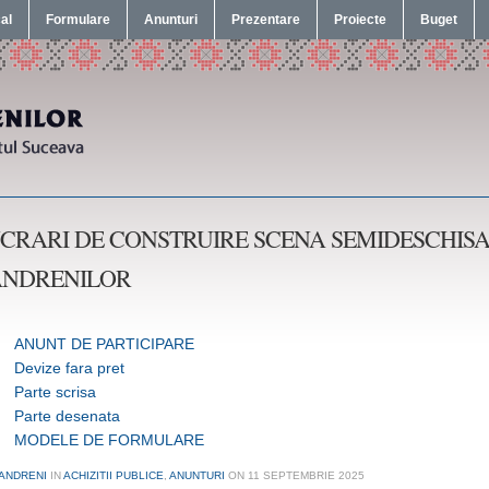
cal
Formulare
Anunturi
Prezentare
Proiecte
Buget
CRARI DE CONSTRUIRE SCENA SEMIDESCHISA
ANDRENILOR
ANUNT DE PARTICIPARE
Devize fara pret
Parte scrisa
Parte desenata
MODELE DE FORMULARE
ANDRENI
IN
ACHIZITII PUBLICE
,
ANUNTURI
ON
11 SEPTEMBRIE 2025