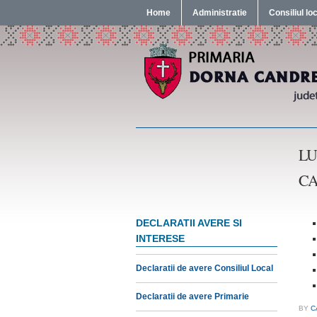
Home
Administratie
Consiliul lo
LU
C
DECLARATII AVERE SI
INTERESE
Declaratii de avere Consiliul Local
Declaratii de avere Primarie
BY
C