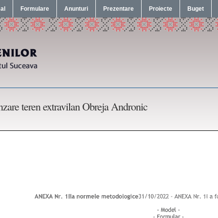
cal
Formulare
Anunturi
Prezentare
Proiecte
Buget
zare teren extravilan Obreja Andronic