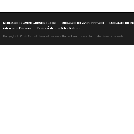
Declaratii de avere Consiliul Local
Declaratii de avere Primarie
Declaratii de in
interese – Primarie
Politică de confidențialitate
Copyright © 2026 Site-ul oficial al primariei Dorna Candrenilor. Toate drepturile rezervate.