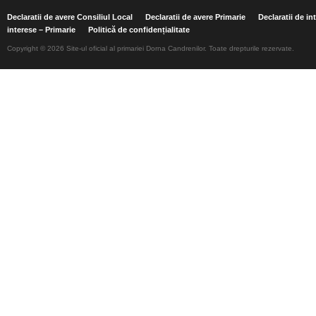
Declaratii de avere Consiliul Local
Declaratii de avere Primarie
Declaratii de in
interese – Primarie
Politică de confidențialitate
Copyright © 2026 Site-ul oficial al primariei Dorna Candrenilor. Toate drepturile rezervate.