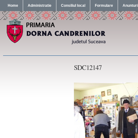
Home
Administratie
Consiliul local
Formulare
Anunturi
SDC12147