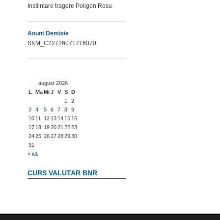
Instiintare tragere Poligon Rosu
Anunt Demisie
SKM_C22726071716070
august 2026
L
Ma
Mi
J
V
S
D
1
2
3
4
5
6
7
8
9
10
11
12
13
14
15
16
17
18
19
20
21
22
23
24
25
26
27
28
29
30
31
« iul.
CURS VALUTAR BNR