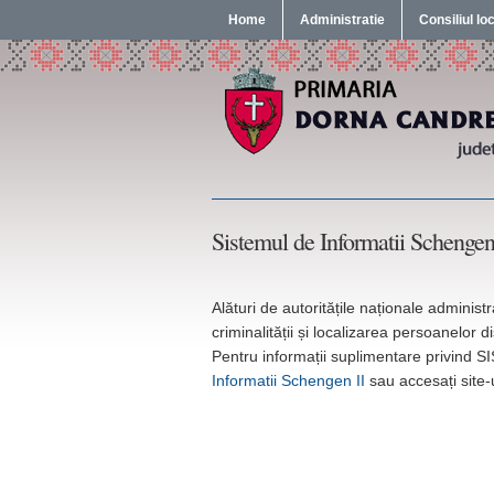
Home
Administratie
Consiliul lo
Sistemul de Informatii Schengen
Alături de autoritățile naționale administ
criminalității și localizarea persoanelor d
Pentru informații suplimentare privind S
Informatii Schengen II
sau accesați site-