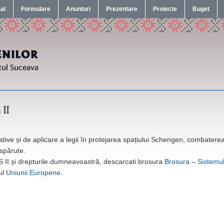
cal
Formulare
Anunturi
Prezentare
Proiecte
Buget
 II
rative și de aplicare a legii în protejarea spațiului Schengen, combatere
ispărute.
IS II și drepturile dumneavoastră, descarcati brosura
Brosura – Sistemu
ul
Uniunii Europene
.