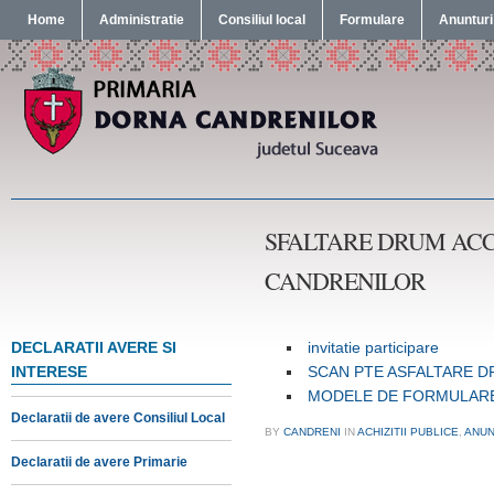
Home
Administratie
Consiliul local
Formulare
Anunturi
SFALTARE DRUM ACC
CANDRENILOR
DECLARATII AVERE SI
invitatie participare
INTERESE
SCAN PTE ASFALTARE 
MODELE DE FORMULAR
Declaratii de avere Consiliul Local
BY
CANDRENI
IN
ACHIZITII PUBLICE
,
ANUN
Declaratii de avere Primarie