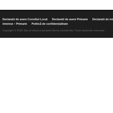
Declaratii de avere Consiliul Local
Declaratii de avere Primarie
Declaratii de in
interese – Primarie
Politică de confidențialitate
Copyright © 2026 Site-ul oficial al primariei Dorna Candrenilor. Toate drepturile rezervate.