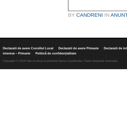
BY
CANDRENI
IN
ANUN
Declaratii de avere Consiliul Local
Declaratii de avere Primarie
Declaratii de in
interese – Primarie
Politică de confidențialitate
Copyright © 2026 Site-ul oficial al primariei Dorna Candrenilor. Toate drepturile rezervate.