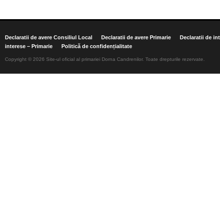
Declaratii de avere Consiliul Local
Declaratii de avere Primarie
Declaratii de in
interese – Primarie
Politică de confidențialitate
Copyright © 2026 Site-ul oficial al primariei Dorna Candrenilor. Toate drepturile rezervate.