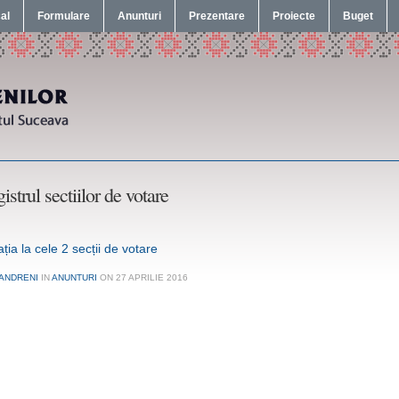
cal
Formulare
Anunturi
Prezentare
Proiecte
Buget
istrul sectiilor de votare
ția la cele 2 secții de votare
ANDRENI
IN
ANUNTURI
ON
27 APRILIE 2016