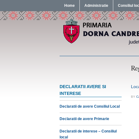
Home
Administratie
Consiliul lo
Reg
DECLARATII AVERE SI
Loca
INTERESE
BY
C
Declaratii de avere Consiliul Local
Declaratii de avere Primarie
Declaratii de interese – Consiliul
local