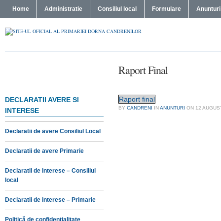
Home
Administratie
Consiliul local
Formulare
Anunturi
Raport Final
Raport final
DECLARATII AVERE SI
BY
CANDRENI
IN
ANUNTURI
ON
12 AUGUS
INTERESE
Declaratii de avere Consiliul Local
Declaratii de avere Primarie
Declaratii de interese – Consiliul
local
Declaratii de interese – Primarie
Politică de confidențialitate