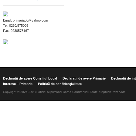
Email: primariadc@yahoo.com
Tel: 0230/575005
Fax: 0230575167
Declaratii de avere Consiliul Local
Declaratii de avere Primarie
Declaratii de in
interese – Primarie
Politică de confidențialitate
Copyright © 2026 Site-ul oficial al primariei Dorna Candrenilor. Toate drepturile rezervate.