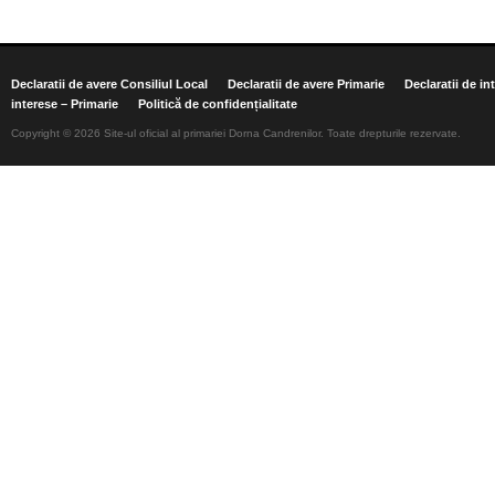
Declaratii de avere Consiliul Local
Declaratii de avere Primarie
Declaratii de in
interese – Primarie
Politică de confidențialitate
Copyright © 2026 Site-ul oficial al primariei Dorna Candrenilor. Toate drepturile rezervate.