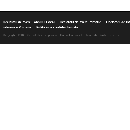
Declaratii de avere Consiliul Local
Declaratii de avere Primarie
Declaratii de in
interese – Primarie
Politică de confidențialitate
Copyright © 2026 Site-ul oficial al primariei Dorna Candrenilor. Toate drepturile rezervate.