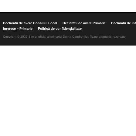
Declaratii de avere Consiliul Local
Declaratii de avere Primarie
Declaratii de in
interese – Primarie
Politică de confidențialitate
Copyright © 2026 Site-ul oficial al primariei Dorna Candrenilor. Toate drepturile rezervate.