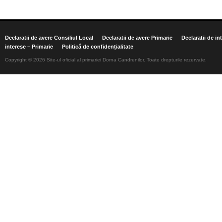
Declaratii de avere Consiliul Local
Declaratii de avere Primarie
Declaratii de in
interese – Primarie
Politică de confidențialitate
Copyright © 2026 Site-ul oficial al primariei Dorna Candrenilor. Toate drepturile rezervate.