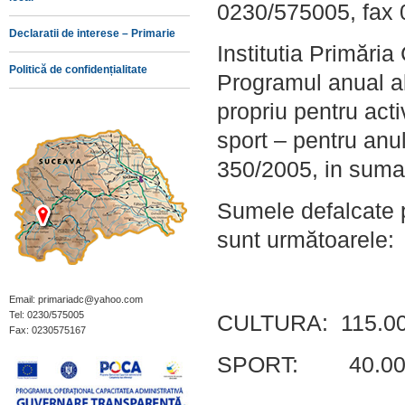
0230/575005, fax
Declaratii de interese – Primarie
Institutia Primări
Politică de confidențialitate
Programul anual al
propriu pentru acti
sport – pentru anu
350/2005, in suma 
Sumele defalcate p
sunt următoarele:
Email: primariadc@yahoo.com
Tel: 0230/575005
CULTURA: 115.00
Fax: 0230575167
SPORT: 40.000