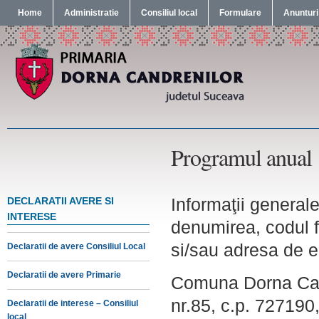
Home
Administratie
Consiliul local
Formulare
Anunturi
Programul anual
Informaţii generale
DECLARATII AVERE SI
INTERESE
denumirea, codul f
si/sau adresa de e
Declaratii de avere Consiliul Local
Declaratii de avere Primarie
Comuna Dorna Cand
nr.85, c.p. 727190
Declaratii de interese – Consiliul
local