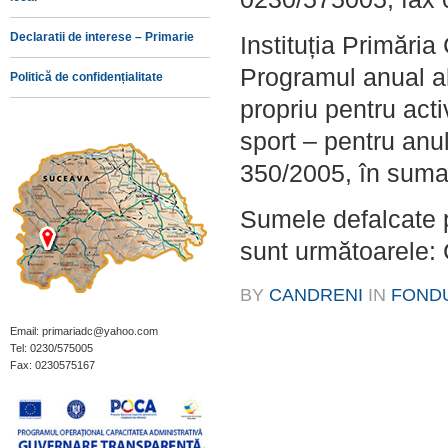
Declaratii de interese – Primarie
Instituția Primări
Programul anual al
Politică de confidențialitate
propriu pentru acti
sport – pentru anu
350/2005, în suma
Sumele defalcate p
sunt următoarele
BY
CANDRENI
IN
FOND
Email: primariadc@yahoo.com
Tel: 0230/575005
Fax: 0230575167