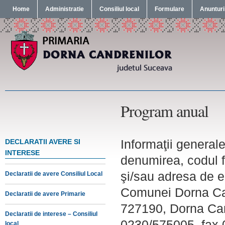
Home
Administratie
Consiliul local
Formulare
Anunturi
Program anual
Informaţii generale
DECLARATII AVERE SI
INTERESE
denumirea, codul f
şi/sau adresa de e
Declaratii de avere Consiliul Local
Comunei Dorna Cand
Declaratii de avere Primarie
727190, Dorna Cand
Declaratii de interese – Consiliul
0230/575005, fax
local