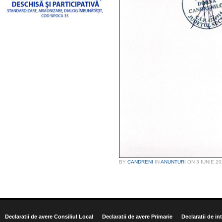
BY
CANDRENI
IN
ANUNTURI
ON
3 IUNIE 2
Declaratii de avere Consiliul Local
Declaratii de avere Primarie
Declaratii de in