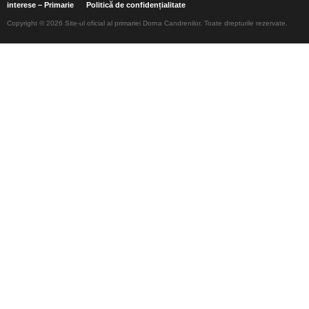
interese – Primarie
Politică de confidențialitate
Copyright © 2026 Site-ul oficial al primariei Dorna Candrenilor. Toate drepturile rezervate.