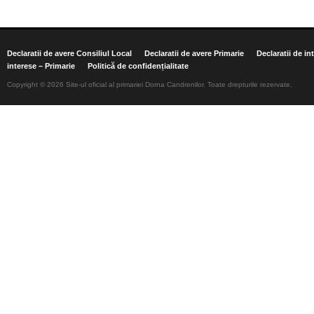
Declaratii de avere Consiliul Local
Declaratii de avere Primarie
Declaratii de in
interese – Primarie
Politică de confidențialitate
Copyright © 2026 Site-ul oficial al primariei Dorna Candrenilor. Toate drepturile rezervate.