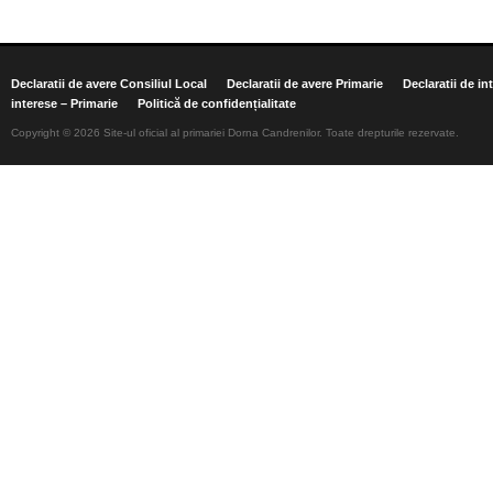
Declaratii de avere Consiliul Local
Declaratii de avere Primarie
Declaratii de in
interese – Primarie
Politică de confidențialitate
Copyright © 2026 Site-ul oficial al primariei Dorna Candrenilor. Toate drepturile rezervate.