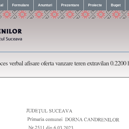
cal
Formulare
Anunturi
Prezentare
Proiecte
Buget
ces verbal afisare oferta vanzare teren extravilan 0.220