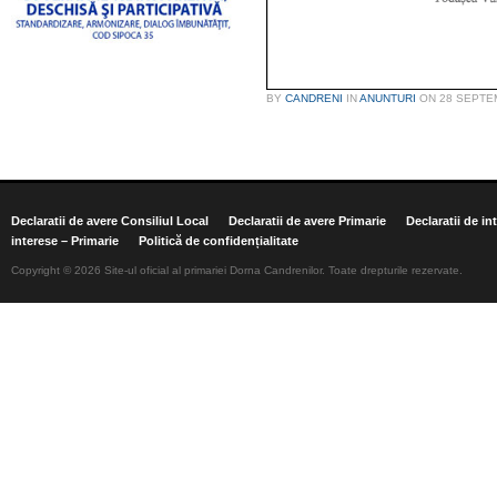
BY
CANDRENI
IN
ANUNTURI
ON
28 SEPTE
Declaratii de avere Consiliul Local
Declaratii de avere Primarie
Declaratii de in
interese – Primarie
Politică de confidențialitate
Copyright © 2026 Site-ul oficial al primariei Dorna Candrenilor. Toate drepturile rezervate.