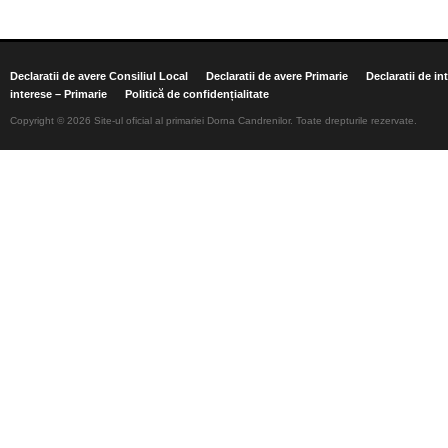
Declaratii de avere Consiliul Local
Declaratii de avere Primarie
Declaratii de in
interese – Primarie
Politică de confidențialitate
Copyright © 2026 Site-ul oficial al primariei Dorna Candrenilor. Toate drepturile rezervate.