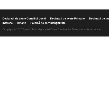
Declaratii de avere Consiliul Local
Declaratii de avere Primarie
Declaratii de in
interese – Primarie
Politică de confidențialitate
Copyright © 2026 Site-ul oficial al primariei Dorna Candrenilor. Toate drepturile rezervate.