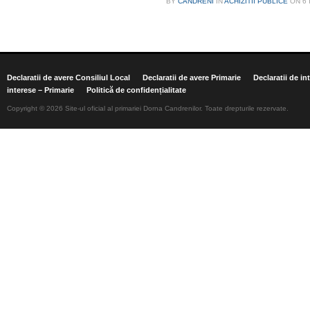
BY
CANDRENI
IN
ACHIZITII PUBLICE
ON
6 
Declaratii de avere Consiliul Local
Declaratii de avere Primarie
Declaratii de in
interese – Primarie
Politică de confidențialitate
Copyright © 2026 Site-ul oficial al primariei Dorna Candrenilor. Toate drepturile rezervate.