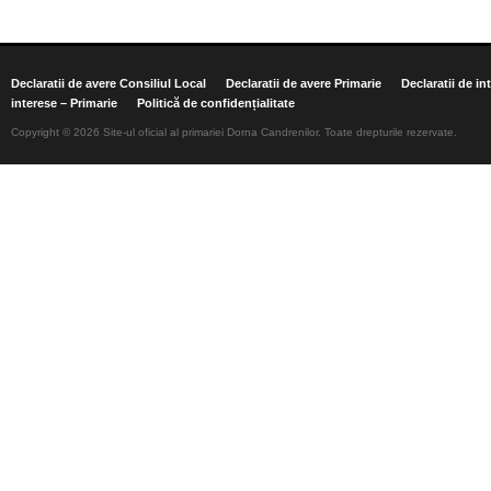
Declaratii de avere Consiliul Local
Declaratii de avere Primarie
Declaratii de in
interese – Primarie
Politică de confidențialitate
Copyright © 2026 Site-ul oficial al primariei Dorna Candrenilor. Toate drepturile rezervate.