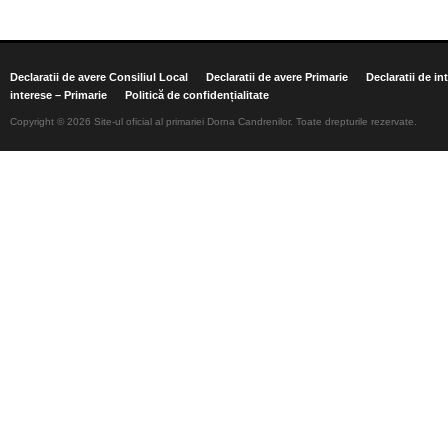
Declaratii de avere Consiliul Local
Declaratii de avere Primarie
Declaratii de in
interese – Primarie
Politică de confidențialitate
Copyright © 2026 Site-ul oficial al primariei Dorna Candrenilor. Toate drepturile rezervate.