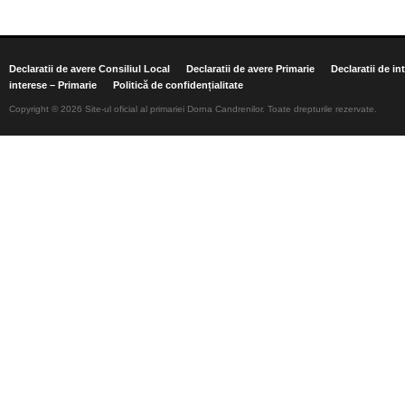
Declaratii de avere Consiliul Local
Declaratii de avere Primarie
Declaratii de in
interese – Primarie
Politică de confidențialitate
Copyright © 2026 Site-ul oficial al primariei Dorna Candrenilor. Toate drepturile rezervate.