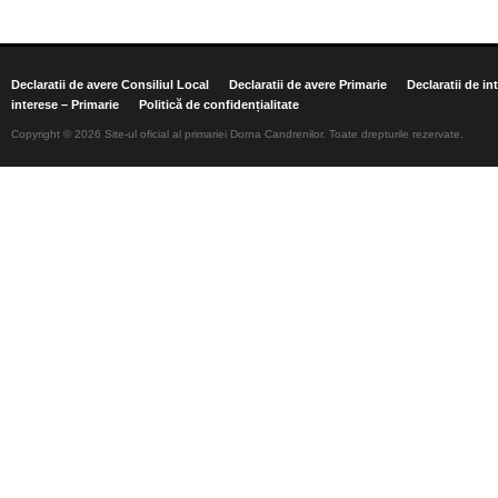
Declaratii de avere Consiliul Local
Declaratii de avere Primarie
Declaratii de in
interese – Primarie
Politică de confidențialitate
Copyright © 2026 Site-ul oficial al primariei Dorna Candrenilor. Toate drepturile rezervate.