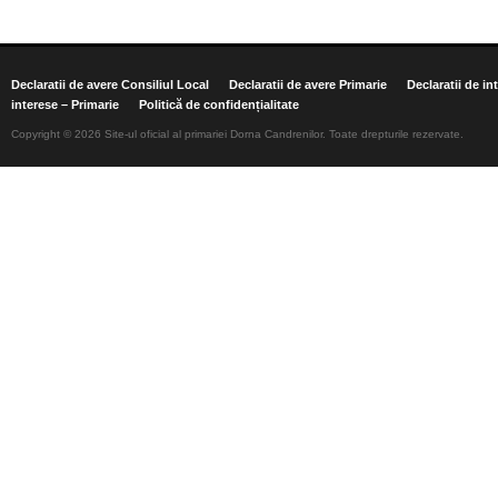
Declaratii de avere Consiliul Local
Declaratii de avere Primarie
Declaratii de in
interese – Primarie
Politică de confidențialitate
Copyright © 2026 Site-ul oficial al primariei Dorna Candrenilor. Toate drepturile rezervate.