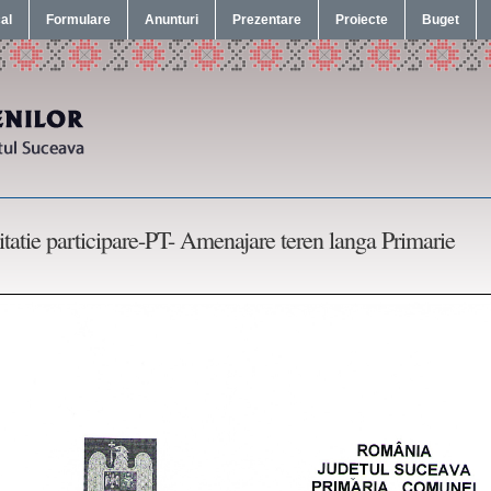
cal
Formulare
Anunturi
Prezentare
Proiecte
Buget
itatie participare-PT- Amenajare teren langa Primarie