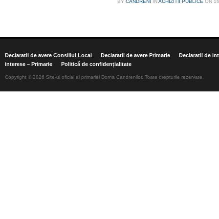
BY
CANDRENI
IN
ACHIZITII PUBLICE
ON
1
Declaratii de avere Consiliul Local
Declaratii de avere Primarie
Declaratii de in
interese – Primarie
Politică de confidențialitate
Copyright © 2026 Site-ul oficial al primariei Dorna Candrenilor. Toate drepturile rezervate.