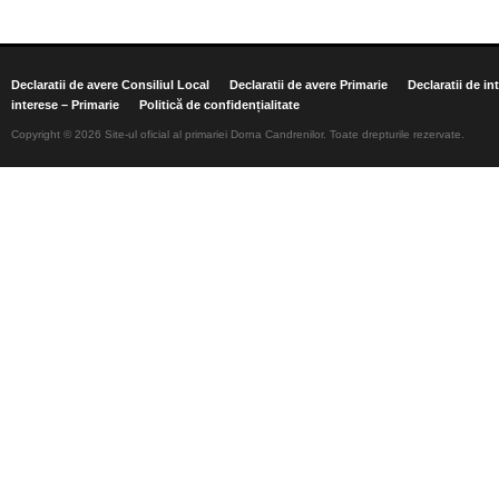
Declaratii de avere Consiliul Local
Declaratii de avere Primarie
Declaratii de in
interese – Primarie
Politică de confidențialitate
Copyright © 2026 Site-ul oficial al primariei Dorna Candrenilor. Toate drepturile rezervate.