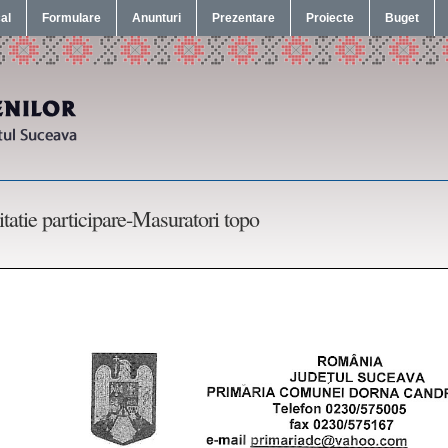
cal
Formulare
Anunturi
Prezentare
Proiecte
Buget
itatie participare-Masuratori topo