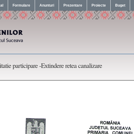
cal
Formulare
Anunturi
Prezentare
Proiecte
Buget
itatie participare -Extindere retea canalizare