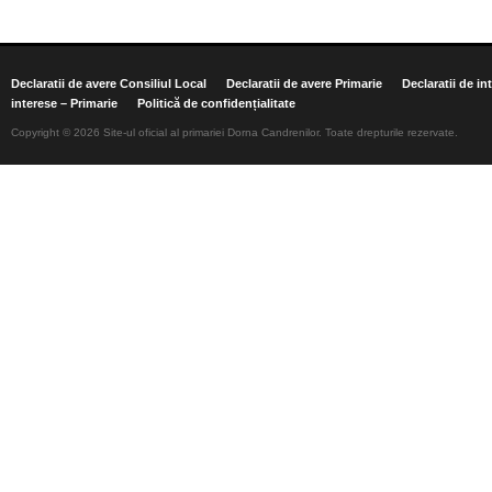
Declaratii de avere Consiliul Local
Declaratii de avere Primarie
Declaratii de in
interese – Primarie
Politică de confidențialitate
Copyright © 2026 Site-ul oficial al primariei Dorna Candrenilor. Toate drepturile rezervate.