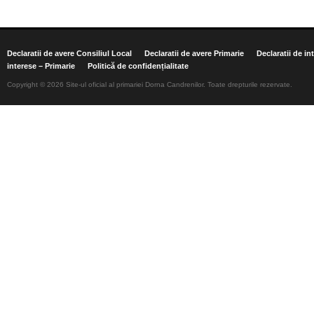
Declaratii de avere Consiliul Local
Declaratii de avere Primarie
Declaratii de in
interese – Primarie
Politică de confidențialitate
Copyright © 2026 Site-ul oficial al primariei Dorna Candrenilor. Toate drepturile rezervate.