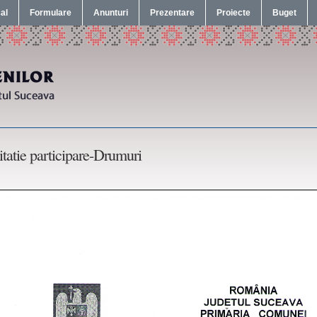
cal
Formulare
Anunturi
Prezentare
Proiecte
Buget
itatie participare-Drumuri