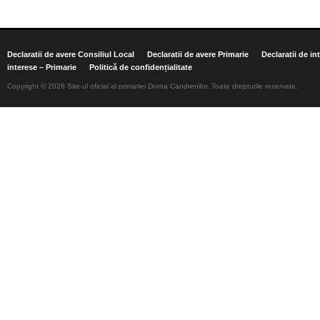
Declaratii de avere Consiliul Local
Declaratii de avere Primarie
Declaratii de in
interese – Primarie
Politică de confidențialitate
Copyright © 2026 Site-ul oficial al primariei Dorna Candrenilor. Toate drepturile rezervate.